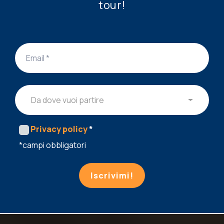
tour!
Da dove vuoi partire
Privacy policy
*
*campi obbligatori
Iscrivimi!