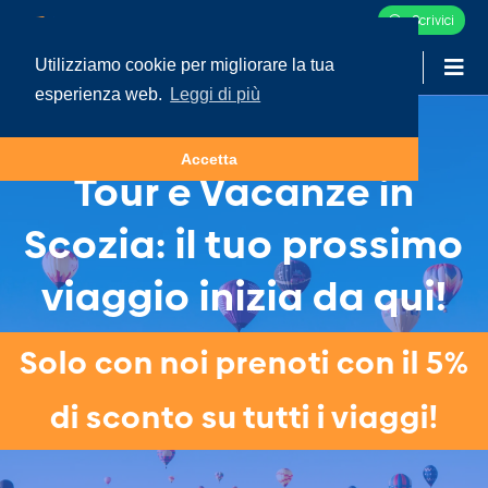
Scrivici
Utilizziamo cookie per migliorare la tua
-
LOGIN
esperienza web.
Leggi di più
Accetta
Tour e Vacanze in
Scozia: il tuo prossimo
viaggio inizia da qui!
Solo con noi prenoti con il 5%
di sconto su tutti i viaggi!